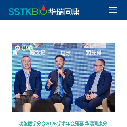
跳
Tog
过
内
Nav
首页
容
走进SSTK
TK1常见问题
融合创新
学术科研
同康资讯
功能医学分会2025学术年会落幕 华瑞同康分