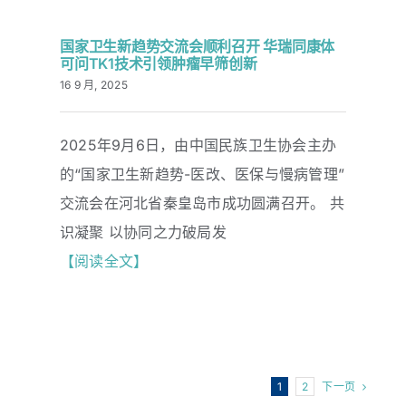
国家卫生新趋势交流会顺利召开 华瑞同康体
可问TK1技术引领肿瘤早筛创新
16 9 月, 2025
2025年9月6日，由中国民族卫生协会主办
国家卫生新趋势交流会顺利召开 华瑞同
康体可问TK1技术引领肿瘤早筛创新
的“国家卫生新趋势-医改、医保与慢病管理”
交流会在河北省秦皇岛市成功圆满召开。 共
识凝聚 以协同之力破局发
【阅读全文】
下一页
1
2