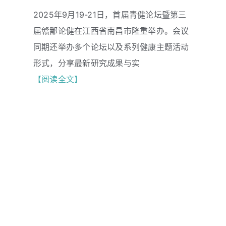
“1+X”筛查模式亮相青健论坛 筑牢癌症
2025年9月19-21日，首届青健论坛暨第三
早防 “第一道防线”
届赣鄱论健在江西省南昌市隆重举办。会议
同期还举办多个论坛以及系列健康主题活动
形式，分享最新研究成果与实
【阅读全文】