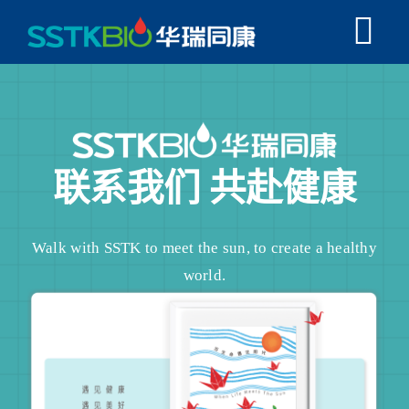
跳
Tog
过
内
Nav
首页
容
走进SSTK
联系我们
共赴健康
TK1常见问题
Walk with SSTK to meet the sun, to create a healthy
融合创新
world.
学术科研
同康资讯