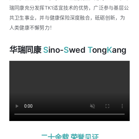
瑞同康充分发挥TK1适宜技术的优势，广泛参与基层公
共卫生事业，并与健康保险深度融合，砥砺创新，为
人类健康不懈努力！
华瑞同康
S
Ino-
S
Wed
T
Ong
K
Ang
二十余载 荣誉见证