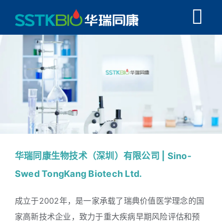
跳
Tog
过
内
Nav
首页
容
走进SSTK
TK1常见问题
融合创新
华瑞同康生物技术（深圳）有限公司 | Sino-
Swed TongKang Biotech Ltd.
学术科研
成立于2002年，是一家承载了瑞典价值医学理念的国
同康资讯
家高新技术企业，致力于重大疾病早期风险评估和预