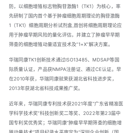
防，以细胞增殖标志物胸苷激酶1（TK1）为核心，率
联系我们
先研制了国内首个基于肿瘤细胞周期理论的胸苷激酶
1（TK1）细胞周期分析试剂盒,首创将细胞周期理论应
用于肿瘤早期风险的量化评估，并建立了肿瘤早早期
筛查的细胞增殖动量适宜技术及“1+X”解决方案。
华瑞同康TK1创新技术通过ISO13485、MDSAP等国
际质量认证，产品获NMPA注册证、通过CE认证。早
在2010年获，华瑞同康就荣获湖北省科技进步奖，
2013年获湖北省科技成果推广奖。
近年来，华瑞同康专利技术获2021年度“广东省精准医
学科学技术奖”科技创新奖二等奖、2022年第23届中
国专利奖优秀奖；华瑞同康“肿瘤早早期筛查的细胞增
殖动量技术”项目纪录水平审定为“深圳企业创新（国